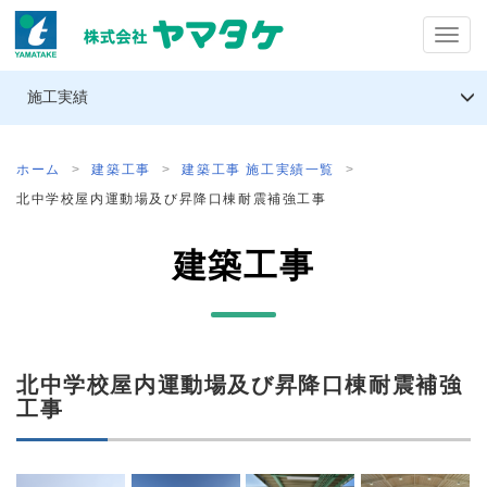
T
o
施工実績
g
g
l
ホーム
建築工事
建築工事 施工実績一覧
e
北中学校屋内運動場及び昇降口棟耐震補強工事
n
a
建築工事
v
i
g
a
北中学校屋内運動場及び昇降口棟耐震補強
工事
t
i
o