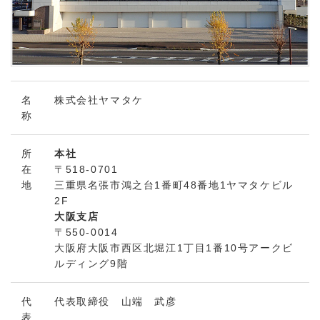
n
名
株式会社ヤマタケ
称
所
本社
在
〒518-0701
地
三重県名張市鴻之台1番町48番地1ヤマタケビル
2F
大阪支店
〒550-0014
大阪府大阪市西区北堀江1丁目1番10号アークビ
ルディング9階
代
代表取締役 山端 武彦
表