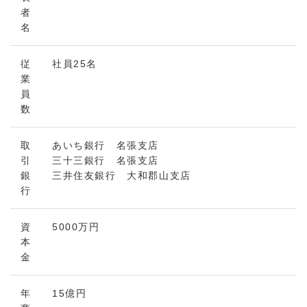
者
名
従
社員25名
業
員
数
取
あいち銀行 名張支店
引
三十三銀行 名張支店
銀
三井住友銀行 大和郡山支店
行
資
5000万円
本
金
年
15億円