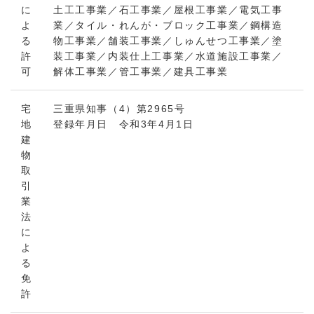
に
土工工事業／石工事業／屋根工事業／電気工事
よ
業／タイル・れんが・ブロック工事業／鋼構造
る
物工事業／舗装工事業／しゅんせつ工事業／塗
許
装工事業／内装仕上工事業／水道施設工事業／
可
解体工事業／管工事業／建具工事業
宅
三重県知事（4）第2965号
地
登録年月日 令和3年4月1日
建
物
取
引
業
法
に
よ
る
免
許