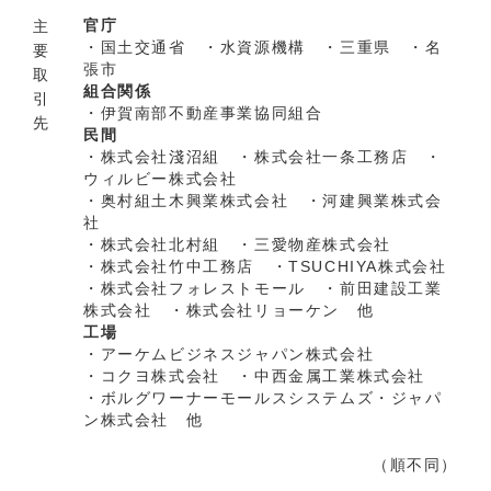
官庁
主
・国土交通省 ・水資源機構 ・三重県 ・名
要
張市
取
組合関係
引
・伊賀南部不動産事業協同組合
先
民間
・株式会社淺沼組 ・株式会社一条工務店 ・
ウィルビー株式会社
・奥村組土木興業株式会社 ・河建興業株式会
社
・株式会社北村組 ・三愛物産株式会社
・株式会社竹中工務店 ・TSUCHIYA株式会社
・株式会社フォレストモール ・前田建設工業
株式会社 ・株式会社リョーケン 他
工場
・アーケムビジネスジャパン株式会社
・コクヨ株式会社 ・中西金属工業株式会社
・ボルグワーナーモールスシステムズ・ジャパ
ン株式会社 他
（順不同）