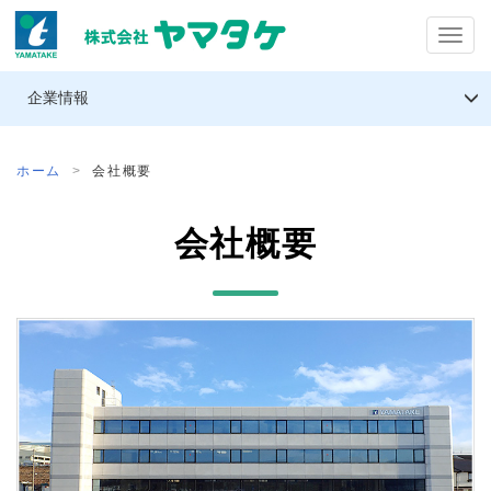
T
o
企業情報
g
g
l
ホーム
会社概要
e
n
会社概要
a
v
i
g
a
t
i
o